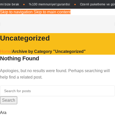
mi bize bırak
%100 memnuniyet garantisi
Özenli paketleme ve güve
Skip to navigation
Skip to main content
Uncategorized
Home
/
Archive by Category "Uncategorized"
Nothing Found
Apologies, but no results were found. Perhaps searching will
help find a related post.
Search
Ara